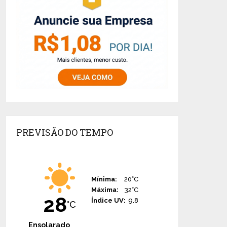
PREVISÃO DO TEMPO
Mínima:
20°C
Máxima:
32°C
28
Índice UV:
9.8
°C
Ensolarado