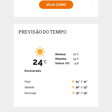
PREVISÃO DO TEMPO
Mínima:
21°C
24
Máxima:
34°C
°C
Índice UV:
9.8
Ensolarado
Hoje
34° / 21°
Sábado
36° / 23°
Domingo
37° / 23°