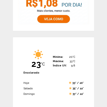
Mínima:
20°C
23
Máxima:
33°C
°C
Índice UV:
9.8
Ensolarado
Hoje
33° / 20°
Sábado
35° / 22°
Domingo
37° / 22°