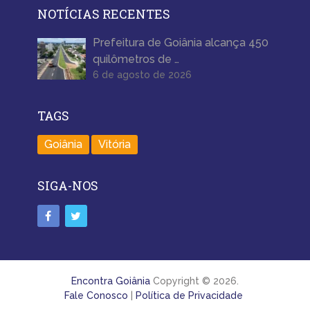
NOTÍCIAS RECENTES
Prefeitura de Goiânia alcança 450
quilômetros de …
6 de agosto de 2026
TAGS
Goiânia
Vitória
SIGA-NOS
Encontra Goiânia
Copyright © 2026.
Fale Conosco
|
Política de Privacidade