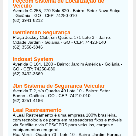
Feccom Sistema de Localização de
Veículo
Avenida C 255, 270 Sala 820 - Bairro: Setor Nova Suíça
- Goiânia - GO - CEP: 74280-010
(62) 3941-8212
Gentleman Segurança
Praça Jockey Club, s/n Quadra 171 Lote 3 - Bairro:
Cidade Jardim - Goiânia - GO - CEP: 74423-140
(62) 3558-3846
Indosat System
Avenida C 104, 1209 - Bairro: Jardim América - Goiânia -
GO - CEP: 74250-030
(62) 3432-3669
Jbn Sistema de Segurança Veicular
Avenida T 2, s/n Quadra 49 Lote 10 - Bairro: Setor
Bueno - Goiânia - GO - CEP: 74210-010
(62) 3251-4186
Leal Rastreamento
A Leal Rastreamento é uma empresa 100% brasileira,
com tecnologia de ponta em rastreadores fixos e móveis
via Satélite e via GPS/GPRS para veículos, cargas e
equipamentos em geral.
Rua Verdi - Quadra 73 - Lote 10 - Bairro: Jardim Europa