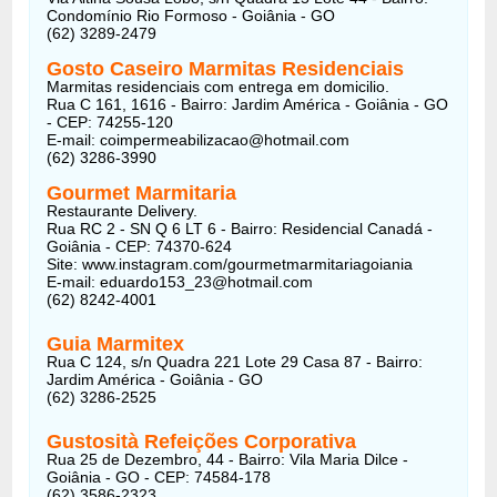
Condomínio Rio Formoso - Goiânia - GO
(62) 3289-2479
Gosto Caseiro Marmitas Residenciais
Marmitas residenciais com entrega em domicilio.
Rua C 161, 1616 - Bairro: Jardim América - Goiânia - GO
- CEP: 74255-120
E-mail:
coimpermeabilizacao@hotmail.com
(62) 3286-3990
Gourmet Marmitaria
Restaurante Delivery.
Rua RC 2 - SN Q 6 LT 6 - Bairro: Residencial Canadá -
Goiânia - CEP: 74370-624
Site: www.instagram.com/gourmetmarmitariagoiania
E-mail:
eduardo153_23@hotmail.com
(62) 8242-4001
Guia Marmitex
Rua C 124, s/n Quadra 221 Lote 29 Casa 87 - Bairro:
Jardim América - Goiânia - GO
(62) 3286-2525
Gustosità Refeições Corporativa
Rua 25 de Dezembro, 44 - Bairro: Vila Maria Dilce -
Goiânia - GO - CEP: 74584-178
(62) 3586-2323