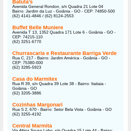
Batuta's
Avenida General Rondon, s/n Quadra 21 Lote 04
Bairro: Jardim da Luz - Goiânia - GO - CEP: 74850-500
(62) 4141-4846 / (62) 8124-2553
Buffet Belle Muniere
Avenida T 13, 1352 Quadra 171 Lote 6 - Goiânia - GO -
CEP: 74215-110
(62) 3251-6770
Churrascaria e Restaurante Barriga Verde
Rua C, 217 - Bairro: Jardim América - Goiânia - GO -
CEP: 75380-000
(62) 3285-5923
Casa do Marmitex
Rua R 39, s/n Quadra 39 Lote 38 - Bairro: Itatiaia -
Goiânia - GO
(62) 3205-3886
Cozinhas Margonari
Rua S 2, 670 - Bairro: Setor Bela Vista - Goiânia - GO
(62) 3255-4192
Central Marmita
Via Altina Sousa Lobo, s/n Quadra 15 Lote 44 - Bairro: