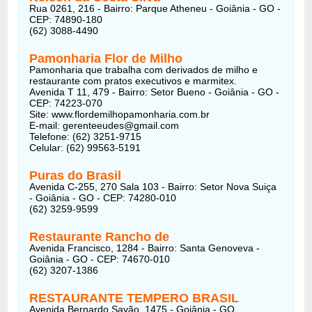
Rua 0261, 216 - Bairro: Parque Atheneu - Goiânia - GO -
CEP: 74890-180
(62) 3088-4490
Pamonharia Flor de Milho
Pamonharia que trabalha com derivados de milho e
restaurante com pratos executivos e marmitex.
Avenida T 11, 479 - Bairro: Setor Bueno - Goiânia - GO -
CEP: 74223-070
Site: www.flordemilhopamonharia.com.br
E-mail:
gerenteeudes@gmail.com
Telefone: (62) 3251-9715
Celular: (62) 99563-5191
Puras do Brasil
Avenida C-255, 270 Sala 103 - Bairro: Setor Nova Suiça
- Goiânia - GO - CEP: 74280-010
(62) 3259-9599
Restaurante Rancho de
Avenida Francisco, 1284 - Bairro: Santa Genoveva -
Goiânia - GO - CEP: 74670-010
(62) 3207-1386
RESTAURANTE TEMPERO BRASIL
Avenida Bernardo Sayão, 1475 - Goiânia - GO