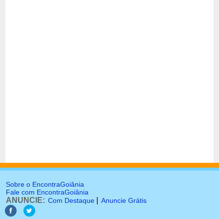
Sobre o EncontraGoiânia
Fale com EncontraGoiânia
ANUNCIE:
|
Com Destaque
Anuncie Grátis