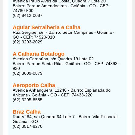
Avenida Paulo Alves da Costa, Quadra 7 Lote 20
Bairro: Parque Amendoeiras - Goiânia - GO - CEP:
74780-500
(62) 8412-0087
Aguiar Serralheria e Calha
Rua Sergipe, s/n - Bairro: Setor Campinas - Goiânia -
GO - CEP: 74520-010
(62) 3293-2029
A Calharia Botafogo
Avenida Carnaúba, s/n Quadra 19 Lote 02
Bairro: Parque Santa Rita - Goiânia - GO - CEP: 74393-
930
(62) 3609-0879
Aeroporto Calha
Avenida Anhangüera, 11240 - Bairro: Esplanada do
Anicuns - Goiânia - GO - CEP: 74433-220
(62) 3295-8585
Braz Calha
Rua Vf 84, s/n Quadra 64 Lote 7 - Bairro: Vila Finsocial -
Goiânia - GO
(62) 3517-8270