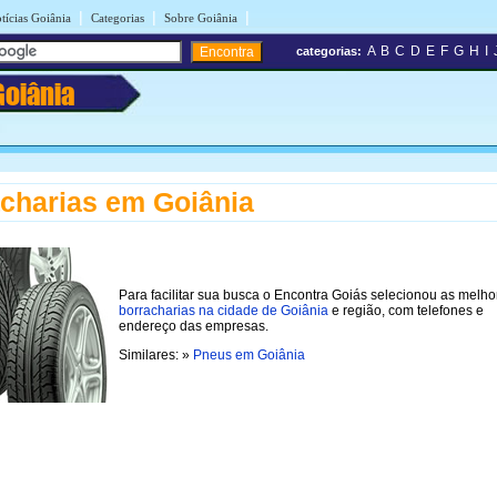
|
|
|
tícias Goiânia
Categorias
Sobre Goiânia
A
B
C
D
E
F
G
H
I
categorias:
Goiânia
charias em Goiânia
Para facilitar sua busca o Encontra Goiás selecionou as melho
borracharias na cidade de Goiânia
e região, com telefones e
endereço das empresas.
Similares: »
Pneus em Goiânia