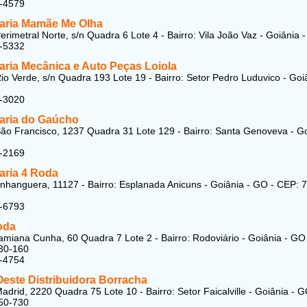
5-4579
aria Mamãe Me Olha
erimetral Norte, s/n Quadra 6 Lote 4 - Bairro: Vila João Vaz - Goiânia 
5-5332
aria Mecânica e Auto Peças Loiola
io Verde, s/n Quadra 193 Lote 19 - Bairro: Setor Pedro Luduvico - Goiâ
8-3020
aria do Gaúcho
ão Francisco, 1237 Quadra 31 Lote 129 - Bairro: Santa Genoveva - G
7-2169
aria 4 Roda
nhanguera, 11127 - Bairro: Esplanada Anicuns - Goiânia - GO - CEP: 
5-6793
oda
miana Cunha, 60 Quadra 7 Lote 2 - Bairro: Rodoviário - Goiânia - GO
30-160
1-4754
Oeste Distribuidora Borracha
adrid, 2220 Quadra 75 Lote 10 - Bairro: Setor Faicalville - Goiânia - G
50-730