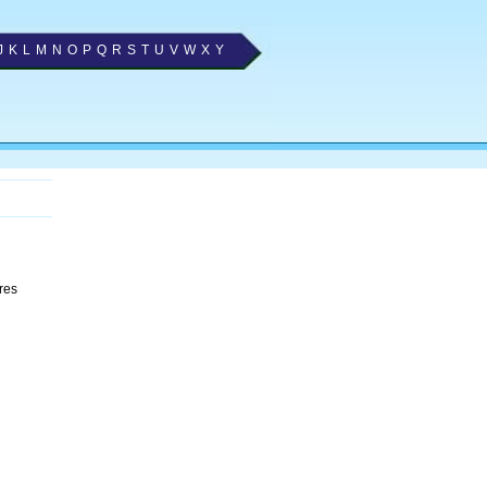
J
K
L
M
N
O
P
Q
R
S
T
U
V
W
X
Y
res