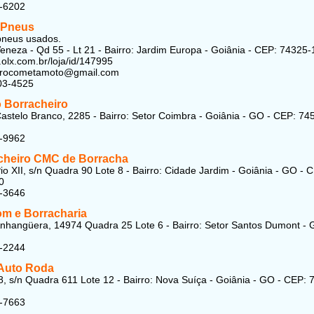
8-6202
 Pneus
pneus usados.
eneza - Qd 55 - Lt 21 - Bairro: Jardim Europa - Goiânia - CEP: 74325
.olx.com.br/loja/id/147995
irocometamoto@gmail.com
03-4525
o Borracheiro
astelo Branco, 2285 - Bairro: Setor Coimbra - Goiânia - GO - CEP: 74
1-9962
cheiro CMC de Borracha
io XII, s/n Quadra 90 Lote 8 - Bairro: Cidade Jardim - Goiânia - GO - 
0
5-3646
m e Borracharia
nhangüera, 14974 Quadra 25 Lote 6 - Bairro: Setor Santos Dumont - 
7-2244
Auto Roda
, s/n Quadra 611 Lote 12 - Bairro: Nova Suíça - Goiânia - GO - CEP: 
3-7663