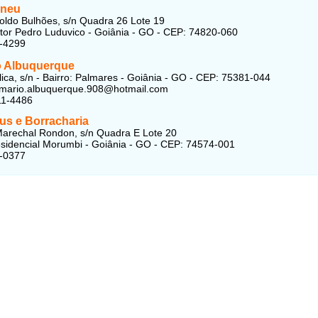
Pneu
ldo Bulhões, s/n Quadra 26 Lote 19
etor Pedro Luduvico - Goiânia - GO - CEP: 74820-060
5-4299
 Albuquerque
ica, s/n - Bairro: Palmares - Goiânia - GO - CEP: 75381-044
mario.albuquerque.908@hotmail.com
11-4486
us e Borracharia
arechal Rondon, s/n Quadra E Lote 20
esidencial Morumbi - Goiânia - GO - CEP: 74574-001
0-0377