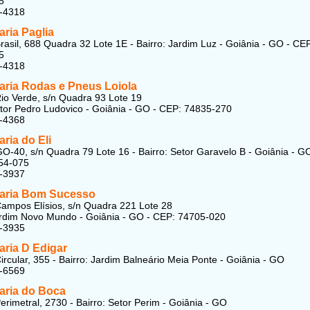
5
2-4318
ria Paglia
rasil, 688 Quadra 32 Lote 1E - Bairro: Jardim Luz - Goiânia - GO - CE
5
2-4318
aria Rodas e Pneus Loiola
io Verde, s/n Quadra 93 Lote 19
etor Pedro Ludovico - Goiânia - GO - CEP: 74835-270
0-4368
ria do Eli
O-40, s/n Quadra 79 Lote 16 - Bairro: Setor Garavelo B - Goiânia - GO
54-075
8-3937
aria Bom Sucesso
ampos Elísios, s/n Quadra 221 Lote 28
ardim Novo Mundo - Goiânia - GO - CEP: 74705-020
6-3935
aria D Edigar
ircular, 355 - Bairro: Jardim Balneário Meia Ponte - Goiânia - GO
1-6569
aria do Boca
erimetral, 2730 - Bairro: Setor Perim - Goiânia - GO