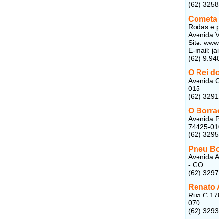
(62) 325
Cometa
Rodas e 
Avenida V
Site: www
E-mail:
ja
(62) 9.94
O Rei d
Avenida C
015
(62) 329
O Borra
Avenida P
74425-01
(62) 329
Pneu Bo
Avenida A
- GO
(62) 329
Renato 
Rua C 178
070
(62) 329