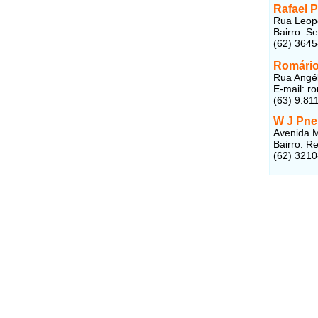
Rafael 
Rua Leopo
Bairro: S
(62) 364
Romário
Rua Angél
E-mail:
ro
(63) 9.81
W J Pne
Avenida M
Bairro: R
(62) 321