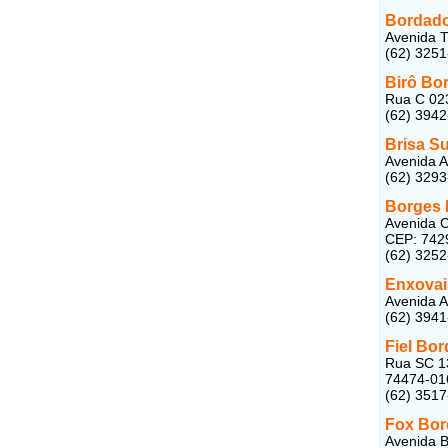
Bordado
Avenida T
(62) 325
Birô Bo
Rua C 023
(62) 394
Brisa S
Avenida A
(62) 329
Borges 
Avenida C
CEP: 742
(62) 325
Enxovai
Avenida A
(62) 394
Fiel Bo
Rua SC 13
74474-01
(62) 351
Fox Bo
Avenida 