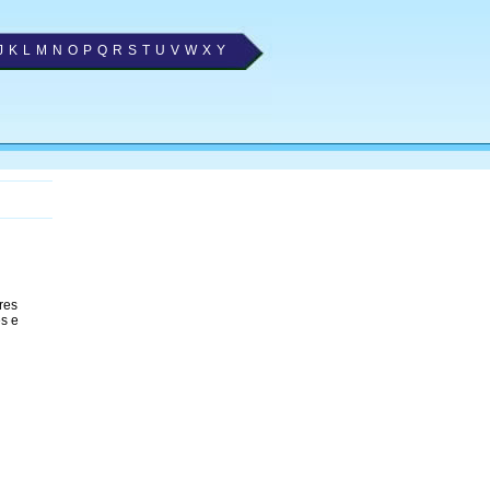
J
K
L
M
N
O
P
Q
R
S
T
U
V
W
X
Y
res
es e