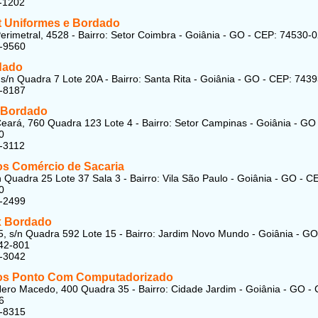
-1202
t Uniformes e Bordado
erimetral, 4528 - Bairro: Setor Coimbra - Goiânia - GO - CEP: 74530-
3-9560
dado
 s/n Quadra 7 Lote 20A - Bairro: Santa Rita - Goiânia - GO - CEP: 743
6-8187
 Bordado
eará, 760 Quadra 123 Lote 4 - Bairro: Setor Campinas - Goiânia - GO
0
-3112
s Comércio de Sacaria
n Quadra 25 Lote 37 Sala 3 - Bairro: Vila São Paulo - Goiânia - GO - C
0
4-2499
x Bordado
, s/n Quadra 592 Lote 15 - Bairro: Jardim Novo Mundo - Goiânia - GO
42-801
2-3042
os Ponto Com Computadorizado
ero Macedo, 400 Quadra 35 - Bairro: Cidade Jardim - Goiânia - GO -
6
3-8315