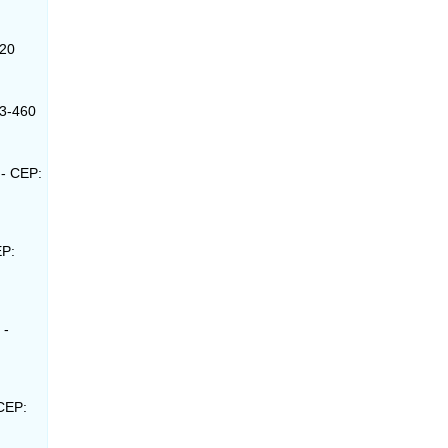
020
93-460
 - CEP:
EP:
 -
 CEP: