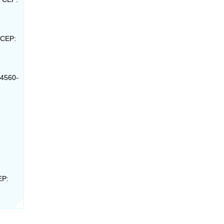
 CEP:
74560-
EP: