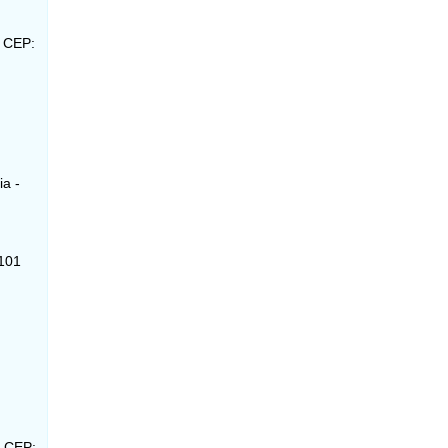
- CEP:
ia -
-101
- CEP: