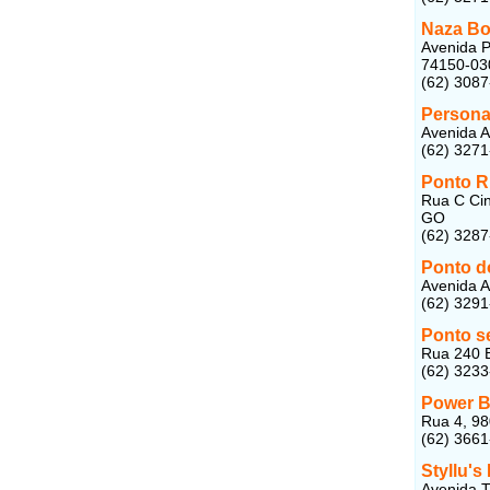
Naza Bo
Avenida P
74150-03
(62) 308
Persona
Avenida A
(62) 327
Ponto R
Rua C Cin
GO
(62) 328
Ponto d
Avenida A
(62) 329
Ponto s
Rua 240 B
(62) 323
Power 
Rua 4, 98
(62) 366
Styllu'
Avenida T