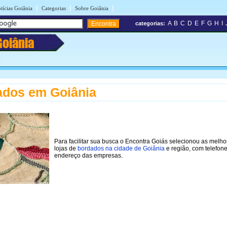
|
|
|
tícias Goiânia
Categorias
Sobre Goiânia
A
B
C
D
E
F
G
H
I
categorias:
Goiânia
ados em Goiânia
Para facilitar sua busca o Encontra Goiás selecionou as melho
lojas de
bordados na cidade de Goiânia
e região, com telefon
endereço das empresas.