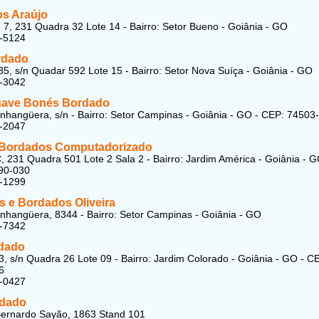
s Araújo
 7, 231 Quadra 32 Lote 14 - Bairro: Setor Bueno - Goiânia - GO
1-5124
rdado
5, s/n Quadar 592 Lote 15 - Bairro: Setor Nova Suíça - Goiânia - GO
2-3042
uave Bonés Bordado
nhangüera, s/n - Bairro: Setor Campinas - Goiânia - GO - CEP: 74503
3-2047
Bordados Computadorizado
, 231 Quadra 501 Lote 2 Sala 2 - Bairro: Jardim América - Goiânia - G
90-030
2-1299
s e Bordados Oliveira
nhangüera, 8344 - Bairro: Setor Campinas - Goiânia - GO
1-7342
rdado
, s/n Quadra 26 Lote 09 - Bairro: Jardim Colorado - Goiânia - GO - C
6
7-0427
rdado
Bernardo Sayão, 1863 Stand 101