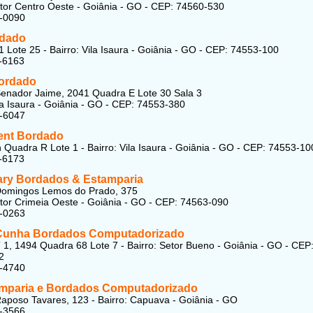
etor Centro Oeste - Goiânia - GO - CEP: 74560-530
0-0090
rdado
1 Lote 25 - Bairro: Vila Isaura - Goiânia - GO - CEP: 74553-100
-6163
ordado
enador Jaime, 2041 Quadra E Lote 30 Sala 3
ila Isaura - Goiânia - GO - CEP: 74553-380
3-6047
ent Bordado
n Quadra R Lote 1 - Bairro: Vila Isaura - Goiânia - GO - CEP: 74553-10
-6173
ry Bordados & Estamparia
Domingos Lemos do Prado, 375
etor Crimeia Oeste - Goiânia - GO - CEP: 74563-090
3-0263
Cunha Bordados Computadorizado
 1, 1494 Quadra 68 Lote 7 - Bairro: Setor Bueno - Goiânia - GO - CEP
2
5-4740
mparia e Bordados Computadorizado
aposo Tavares, 123 - Bairro: Capuava - Goiânia - GO
1-3566