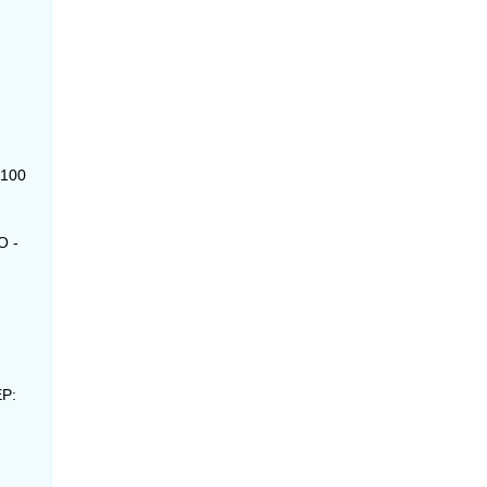
-100
O -
EP: