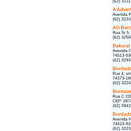
(62) 3211
A Adver
Avenida P
(62) 323
AG Bor
Rua Sr 5,
(62) 325
Bakural
Avenida C
74513-03
(62) 3293
Bordado
Rua 4, s/
74373-18
(62) 322
Bureau
Rua C 235
CEP: 287
(62) 394
Bordad
Avenida N
74423-92
(62) 322