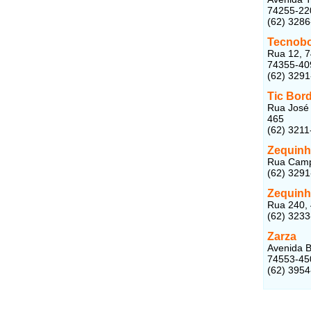
74255-22
(62) 328
Tecnobo
Rua 12, 7
74355-40
(62) 329
Tic Bor
Rua José 
465
(62) 3211
Zequinh
Rua Campi
(62) 329
Zequinh
Rua 240, 
(62) 323
Zarza
Avenida B
74553-45
(62) 395