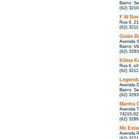
Bairro: S
(62) 321
F W Bo
Rua 6, 21
(62) 3211
Goiás B
Avenida S
Bairro: V
(62) 329
Klima K
Rua 6, s/
(62) 3211
Legenda
Avenida 
Bairro: S
(62) 329
Marina 
Avenida T
74215-02
(62) 328
Ms Esta
Avenida R
(62) 327