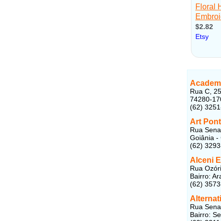
Academi
Rua C, 25
74280-17
(62) 325
Art Pon
Rua Senad
Goiânia -
(62) 329
Alceni E
Rua Ozóri
Bairro: A
(62) 357
Alterna
Rua Sena
Bairro: S