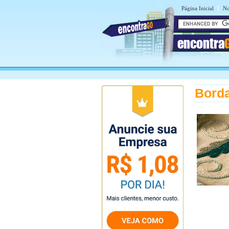
|
Página Inicial
No
encontra
Bord