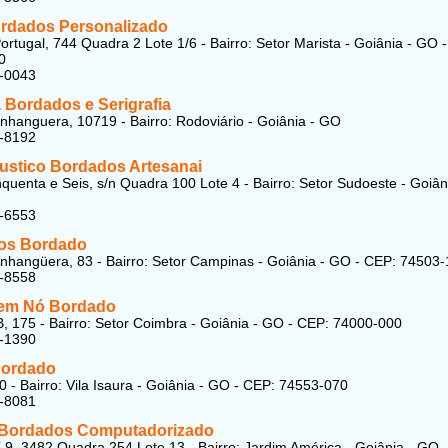
rdados Personalizado
ortugal, 744 Quadra 2 Lote 1/6 - Bairro: Setor Marista - Goiânia - GO 
0
7-0043
 Bordados e Serigrafia
nhanguera, 10719 - Bairro: Rodoviário - Goiânia - GO
1-8192
ustico Bordados Artesanai
quenta e Seis, s/n Quadra 100 Lote 4 - Bairro: Setor Sudoeste - Goiân
7-6553
os Bordado
nhangüera, 83 - Bairro: Setor Campinas - Goiânia - GO - CEP: 74503
1-8558
em Nó Bordado
, 175 - Bairro: Setor Coimbra - Goiânia - GO - CEP: 74000-000
3-1390
Bordado
0 - Bairro: Vila Isaura - Goiânia - GO - CEP: 74553-070
1-8081
s Bordados Computadorizado
 9, 3482 Quadra 254 Lote 13 - Bairro: Jardim América - Goiânia - GO 